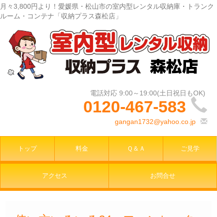
月々3,800円より！愛媛県・松山市の室内型レンタル収納庫・トランク
ルーム・コンテナ「収納プラス森松店」
0120-467-583
gangan1732@yahoo.co.jp
トップ
料金
Ｑ＆Ａ
ご見学
アクセス
お問合せ