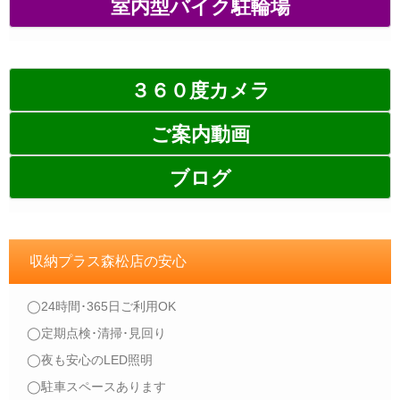
室内型バイク駐輪場
３６０度カメラ
ご案内動画
ブログ
収納プラス森松店の安心
◯24時間･365日ご利用OK
◯定期点検･清掃･見回り
◯夜も安心のLED照明
◯駐車スペースあります