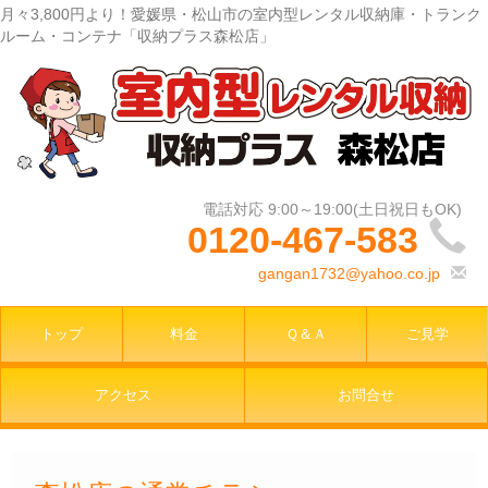
月々3,800円より！愛媛県・松山市の室内型レンタル収納庫・トランク
ルーム・コンテナ「収納プラス森松店」
0120-467-583
gangan1732@yahoo.co.jp
トップ
料金
Ｑ＆Ａ
ご見学
アクセス
お問合せ