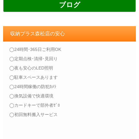
ブログ
収納プラス森松店の安心
◯24時間･365日ご利用OK
◯定期点検･清掃･見回り
◯夜も安心のLED照明
◯駐車スペースあります
◯24時間稼働の防犯ｶﾒﾗ
◯換気設備で快適環境
◯カードキーで部外者ｾﾞﾛ
◯初回無料搬入サービス