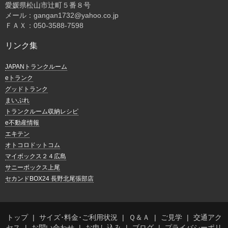
愛媛県松山市辻町５番８号
メール：gangan1732@yahoo.co.jp
ＦＡＸ：050-3588-7598
リンク集
JAPANトランクルーム
eトランク
グッドトランク
まいぷれ
トランクルーム収納レシピ
e不動産情報
エキテン
オトコロドットコム
マイボックス２４広島
サニーボックス上尾
セカンドBOX24 長野北尾張部店
トップ
サイズ･料金･ご利用状況
Ｑ＆Ａ
ご見学
交通アク
セス
お問い合わせ
お申し込み
ブログ
プライバシーポリ