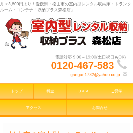
月々3,800円より！愛媛県・松山市の室内型レンタル収納庫・トランク
ルーム・コンテナ「収納プラス森松店」
0120-467-583
gangan1732@yahoo.co.jp
トップ
料金
Ｑ＆Ａ
ご見学
アクセス
お問合せ