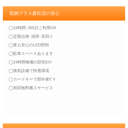
収納プラス森松店の安心
◯24時間･365日ご利用OK
◯定期点検･清掃･見回り
◯夜も安心のLED照明
◯駐車スペースあります
◯24時間稼働の防犯ｶﾒﾗ
◯換気設備で快適環境
◯カードキーで部外者ｾﾞﾛ
◯初回無料搬入サービス