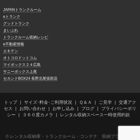
JAPANトランクルーム
eトランク
グッドトランク
まいぷれ
トランクルーム収納レシピ
e不動産情報
エキテン
オトコロドットコム
マイボックス２４広島
サニーボックス上尾
セカンドBOX24 長野北尾張部店
トップ
サイズ･料金･ご利用状況
Ｑ＆Ａ
ご見学
交通アク
セス
お問い合わせ
お申し込み
ブログ
プライバシーポリ
シー
３６０度カメラ
レンタル収納スペース一時使用約款
© レンタル収納庫・トランクルーム・コンテナ 収納プラス森松店