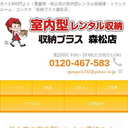
月々3,800円より！愛媛県・松山市の室内型レンタル収納庫・トランク
ルーム・コンテナ「収納プラス森松店」
0120-467-583
gangan1732@yahoo.co.jp
トップ
料金
Ｑ＆Ａ
ご見学
アクセス
お問合せ