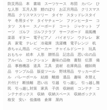
防災用品 本 書籍 スーツケース 布団 カバン ひ
な人形 五月人形 鯉のぼり お正月用品 クリスマス
用品 クリスマスツリー タイヤ スタッドレスタイ
ヤ 冬用タイヤ タイヤチェーン ファンヒーター コ
タツ スキー スノーボード コート ジャケット ブ
ーツ ゴルフ ゴルフクラブ サーフボード 扇風機
楽器 ギター 電子ピアノ バイオリン ウクレレ 家
具 家電 テレビ 冷蔵庫 洗濯機 電子レンジ 机
赤ちゃん用品 ベビーカー チャイルドシート 玩具
おもちゃ 絵本 人形 贈答品 記念品 思い出の品
アルバム コレクション 趣味の品物 書類 伝票 備
品 事務機器 道具 工具 資材 在庫商品 棚卸商
品 サンプル品 販促ツール 野球用品 サッカーボー
ル バレーボール 結婚 離婚 遺品 趣味 衣替え
片付け 断捨離 思い出 引越 引っ越し 引っ越し難
民 引っ越し対策 家具 子供 収納術 コンテナ コ
ンテナボックス 収納 収納スペース 収納ボックス
格安 安い 低価格 倉庫 屋内