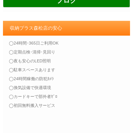
ブログ
収納プラス森松店の安心
◯24時間･365日ご利用OK
◯定期点検･清掃･見回り
◯夜も安心のLED照明
◯駐車スペースあります
◯24時間稼働の防犯ｶﾒﾗ
◯換気設備で快適環境
◯カードキーで部外者ｾﾞﾛ
◯初回無料搬入サービス