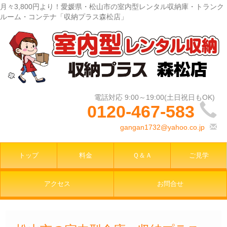
月々3,800円より！愛媛県・松山市の室内型レンタル収納庫・トランク
ルーム・コンテナ「収納プラス森松店」
0120-467-583
gangan1732@yahoo.co.jp
トップ
料金
Ｑ＆Ａ
ご見学
アクセス
お問合せ