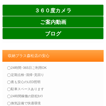
３６０度カメラ
ご案内動画
ブログ
収納プラス森松店の安心
◯24時間･365日ご利用OK
◯定期点検･清掃･見回り
◯夜も安心のLED照明
◯駐車スペースあります
◯24時間稼働の防犯ｶﾒﾗ
◯換気設備で快適環境