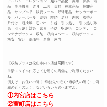
アルバム コレクション 趣味の品物 書類 伝票 備
品 事務機器 道具 工具 資材 在庫商品 棚卸商
品 サンプル品 販促ツール 野球用品 サッカーボー
ル バレーボール 結婚 離婚 遺品 趣味 衣替え
片付け 断捨離 思い出 引越 引っ越し 引っ越し難
民 引っ越し対策 家具 子供 収納術 コンテナ コ
ンテナボックス 収納 収納スペース 収納ボックス
格安 安い 低価格 倉庫 屋内
【収納プラスは松山市内５店舗展開です】
生活スタイルに応じてお近くの店舗をご利用ください
ね。
例えば、お住いの近く･勤務先の近く･通学先の近く･ご両
親の近くの近く、などいろいろ選べますよ。
①内宮店はこちら
②萱町店はこちら