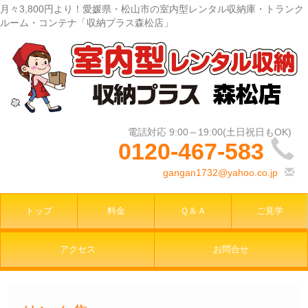
月々3,800円より！愛媛県・松山市の室内型レンタル収納庫・トランク
ルーム・コンテナ「収納プラス森松店」
0120-467-583
gangan1732@yahoo.co.jp
トップ
料金
Ｑ＆Ａ
ご見学
アクセス
お問合せ