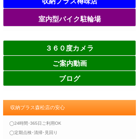
収納プラス樽味店
室内型バイク駐輪場
３６０度カメラ
ご案内動画
ブログ
収納プラス森松店の安心
◯24時間･365日ご利用OK
◯定期点検･清掃･見回り