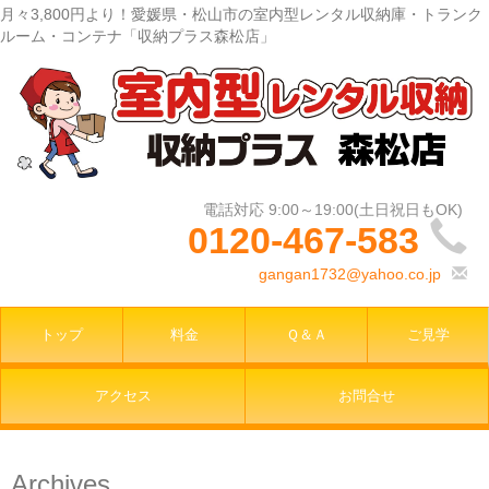
月々3,800円より！愛媛県・松山市の室内型レンタル収納庫・トランク
ルーム・コンテナ「収納プラス森松店」
0120-467-583
gangan1732@yahoo.co.jp
トップ
料金
Ｑ＆Ａ
ご見学
アクセス
お問合せ
Archives