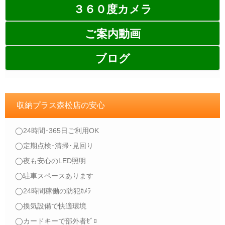
３６０度カメラ
ご案内動画
ブログ
収納プラス森松店の安心
◯24時間･365日ご利用OK
◯定期点検･清掃･見回り
◯夜も安心のLED照明
◯駐車スペースあります
◯24時間稼働の防犯ｶﾒﾗ
◯換気設備で快適環境
◯カードキーで部外者ｾﾞﾛ