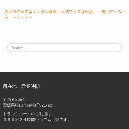
松山市の室内型レンタル倉庫、収納プラス森松店。 使い方いろい
ろ ～テニス～
所在地・営業時間
〒
799-2654
愛媛県松山市森松町521-22
トランクルームのご利用は、
３６５日２４時間いつでも可能です。