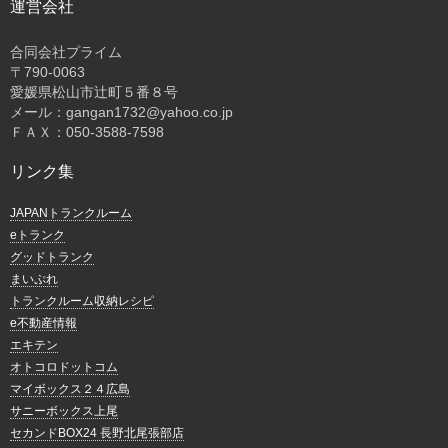
運営会社
合同会社プライム
〒
790-0063
愛媛県松山市辻町５番８号
メール：gangan1732@yahoo.co.jp
ＦＡＸ：050-3588-7598
リンク集
JAPANトランクルーム
eトランク
グッドトランク
まいぷれ
トランクルーム収納レシピ
e不動産情報
エキテン
オトコロドットコム
マイボックス２４広島
サニーボックス上尾
セカンドBOX24 長野北尾張部店