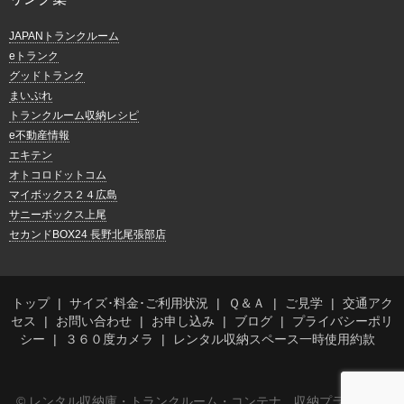
JAPANトランクルーム
eトランク
グッドトランク
まいぷれ
トランクルーム収納レシピ
e不動産情報
エキテン
オトコロドットコム
マイボックス２４広島
サニーボックス上尾
セカンドBOX24 長野北尾張部店
トップ
サイズ･料金･ご利用状況
Ｑ＆Ａ
ご見学
交通アク
セス
お問い合わせ
お申し込み
ブログ
プライバシーポリ
シー
３６０度カメラ
レンタル収納スペース一時使用約款
© レンタル収納庫・トランクルーム・コンテナ 収納プラス森松店