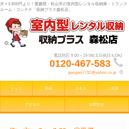
月々3,800円より！愛媛県・松山市の室内型レンタル収納庫・トランク
ルーム・コンテナ「収納プラス森松店」
0120-467-583
gangan1732@yahoo.co.jp
トップ
料金
Ｑ＆Ａ
ご見学
アクセス
お問合せ