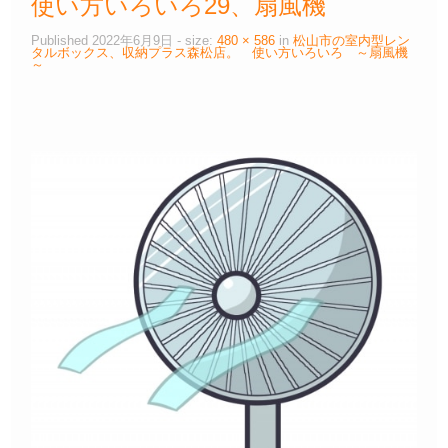
使い方いろいろ29、扇風機
Published
2022年6月9日
- size:
480 × 586
in
松山市の室内型レン
タルボックス、収納プラス森松店。 使い方いろいろ ～扇風機
～