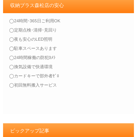
収納プラス森松店の安心
◯24時間･365日ご利用OK
◯定期点検･清掃･見回り
◯夜も安心のLED照明
◯駐車スペースあります
◯24時間稼働の防犯ｶﾒﾗ
◯換気設備で快適環境
◯カードキーで部外者ｾﾞﾛ
◯初回無料搬入サービス
ピックアップ記事