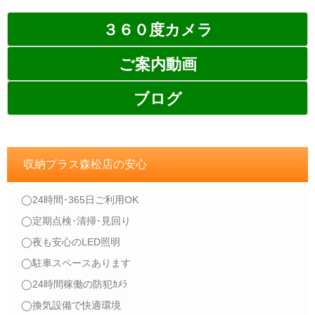
３６０度カメラ
ご案内動画
ブログ
収納プラス森松店の安心
◯24時間･365日ご利用OK
◯定期点検･清掃･見回り
◯夜も安心のLED照明
◯駐車スペースあります
◯24時間稼働の防犯ｶﾒﾗ
◯換気設備で快適環境