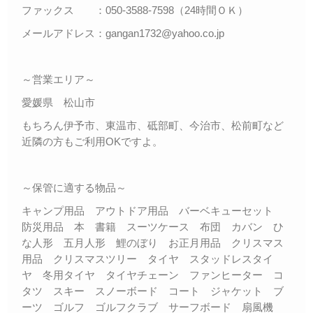
ファックス ：050-3588-7598（24時間ＯＫ）
メールアドレス：gangan1732@yahoo.co.jp
～営業エリア～
愛媛県 松山市
もちろん伊予市、東温市、砥部町、今治市、松前町など
近隣の方もご利用OKですよ。
～保管に適する物品～
キャンプ用品 アウトドア用品 バーベキューセット
防災用品 本 書籍 スーツケース 布団 カバン ひ
な人形 五月人形 鯉のぼり お正月用品 クリスマス
用品 クリスマスツリー タイヤ スタッドレスタイ
ヤ 冬用タイヤ タイヤチェーン ファンヒーター コ
タツ スキー スノーボード コート ジャケット ブ
ーツ ゴルフ ゴルフクラブ サーフボード 扇風機