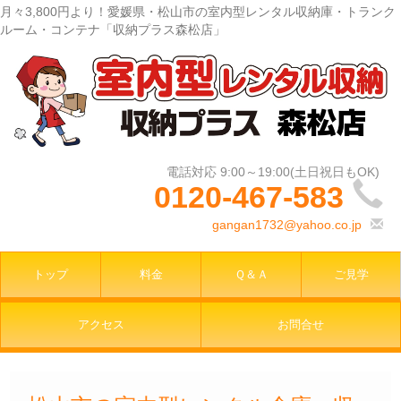
月々3,800円より！愛媛県・松山市の室内型レンタル収納庫・トランク
ルーム・コンテナ「収納プラス森松店」
0120-467-583
gangan1732@yahoo.co.jp
トップ
料金
Ｑ＆Ａ
ご見学
アクセス
お問合せ