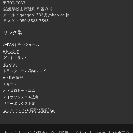
〒
790-0063
愛媛県松山市辻町５番８号
メール：gangan1732@yahoo.co.jp
ＦＡＸ：050-3588-7598
リンク集
JAPANトランクルーム
eトランク
グッドトランク
まいぷれ
トランクルーム収納レシピ
e不動産情報
エキテン
オトコロドットコム
マイボックス２４広島
サニーボックス上尾
セカンドBOX24 長野北尾張部店
トップ
サイズ･料金･ご利用状況
Ｑ＆Ａ
ご見学
交通アク