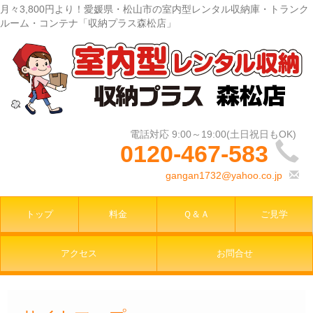
月々3,800円より！愛媛県・松山市の室内型レンタル収納庫・トランク
ルーム・コンテナ「収納プラス森松店」
0120-467-583
gangan1732@yahoo.co.jp
トップ
料金
Ｑ＆Ａ
ご見学
アクセス
お問合せ