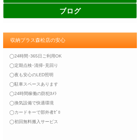
ブログ
収納プラス森松店の安心
◯24時間･365日ご利用OK
◯定期点検･清掃･見回り
◯夜も安心のLED照明
◯駐車スペースあります
◯24時間稼働の防犯ｶﾒﾗ
◯換気設備で快適環境
◯カードキーで部外者ｾﾞﾛ
◯初回無料搬入サービス